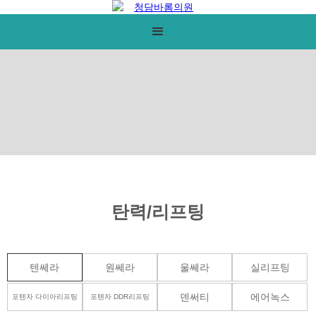
탄력/리프팅
텐쎄라
원쎄라
울쎄라
실리프팅
덴써티
에어녹스
포텐자 다이아리프팅
포텐자 DDR리프팅