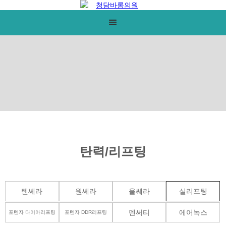
탄력/리프팅
텐쎄라
원쎄라
울쎄라
실리프팅
덴써티
에어녹스
포텐자 다이아리프팅
포텐자 DDR리프팅