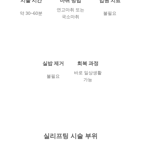
시술 시간
마취 방법
입원 치료
연고마취 또는
약 30~60분
불필요
국소마취
실밥 제거
회복 과정
바로 일상생활
불필요
가능
실리프팅 시술 부위