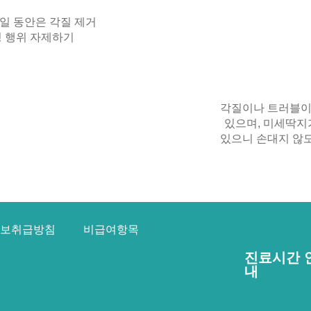
주일 동안은 각질 제거
링 행위 자제하기
각질이나 트러블이
있으며, 미세딱지
있으니 손대지 않
보취급방침
비급여항목
진료시간 
내