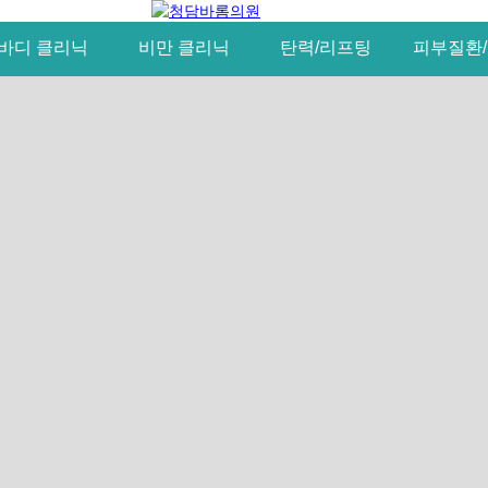
바디 클리닉
비만 클리닉
탄력/리프팅
피부질환